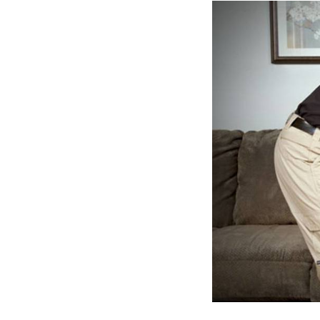
Slide
1
of
5:
Company
photo
1