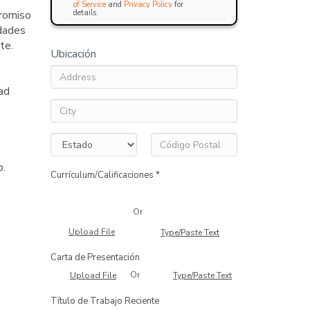
of Service
and
Privacy Policy
for
romiso
details.
idades
te.
Ubicación
ad
o.
Currículum/Calificaciones *
Or
Upload File
Type/Paste Text
Carta de Presentación
Or
Upload File
Type/Paste Text
Título de Trabajo Reciente