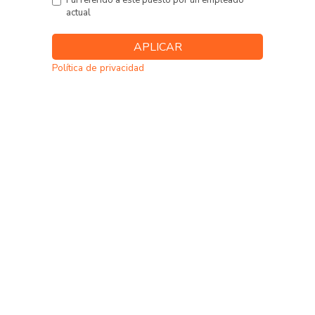
Fui referido a este puesto por un empleado
actual
Política de privacidad