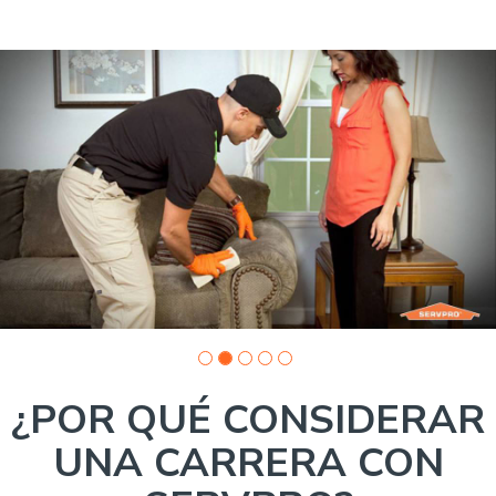
Slide
1
of
5:
Company
photo
1
¿POR QUÉ CONSIDERAR
UNA CARRERA CON